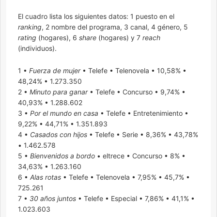
El cuadro lista los siguientes datos: 1 puesto en el
ranking
, 2 nombre del programa, 3 canal, 4 género, 5
rating
(hogares), 6
share
(hogares) y 7
reach
(individuos).
1 •
Fuerza de mujer
• Telefe • Telenovela • 10,58% •
48,24% • 1.273.350
2 •
Minuto para ganar
• Telefe • Concurso • 9,74% •
40,93% • 1.288.602
3 •
Por el mundo en casa
• Telefe • Entretenimiento •
9,22% • 44,71% • 1.351.893
4 •
Casados con hijos
• Telefe • Serie • 8,36% • 43,78%
• 1.462.578
5 •
Bienvenidos a bordo
• eltrece • Concurso • 8% •
34,63% • 1.263.160
6 •
Alas rotas
• Telefe • Telenovela • 7,95% • 45,7% •
725.261
7 •
30 años juntos
• Telefe • Especial • 7,86% • 41,1% •
1.023.603