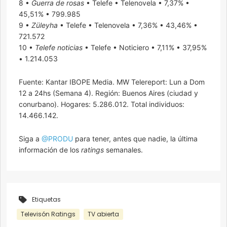
8 •
Guerra de rosas
• Telefe • Telenovela • 7,37% •
45,51% • 799.985
9 •
Züleyha
• Telefe • Telenovela • 7,36% • 43,46% •
721.572
10 •
Telefe noticias
• Telefe • Noticiero • 7,11% • 37,95%
• 1.214.053
Fuente: Kantar IBOPE Media. MW Telereport: Lun a Dom
12 a 24hs (Semana 4). Región: Buenos Aires (ciudad y
conurbano). Hogares: 5.286.012. Total individuos:
14.466.142.
Siga a
@PRODU
para tener, antes que nadie, la última
información de los
ratings
semanales.
Etiquetas
Televisón Ratings
TV abierta