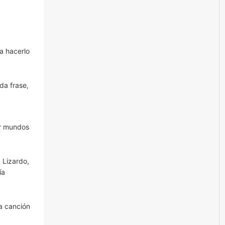
a hacerlo
da frase,
ir mundos
a Lizardo,
ía
a canción