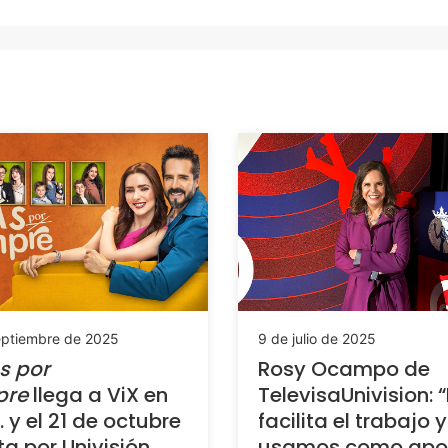
eptiembre de 2025
9 de julio de 2025
s por
Rosy Ocampo de
pre
llega a ViX en
TelevisaUnivision: “
. y el 21 de octubre
facilita el trabajo y
a por Univisión
usamos como apo