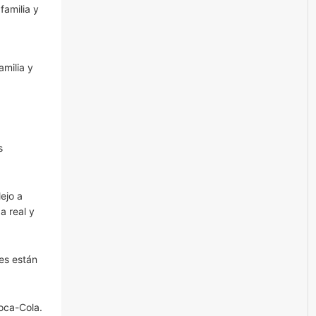
familia y
milia y
s
ejo a
a real y
es están
oca-Cola.