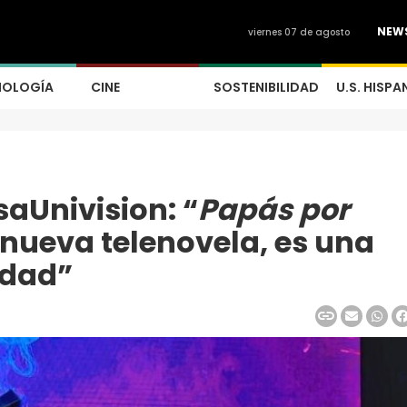
NEW
viernes 07 de agosto
NOLOGÍA
CINE
SOSTENIBILIDAD
U.S. HISPA
aUnivision: “
Papás por
 nueva telenovela, es una
idad”