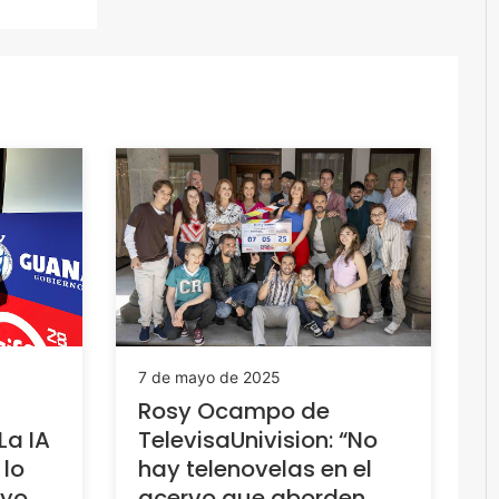
7 de mayo de 2025
Rosy Ocampo de
La IA
TelevisaUnivision: “No
 lo
hay telenovelas en el
yo
acervo que aborden