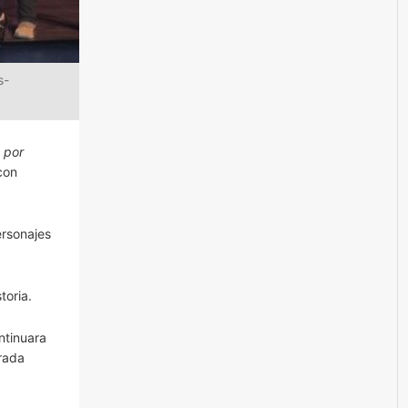
s-
 por
con
ersonajes
toria.
ntinuara
orada