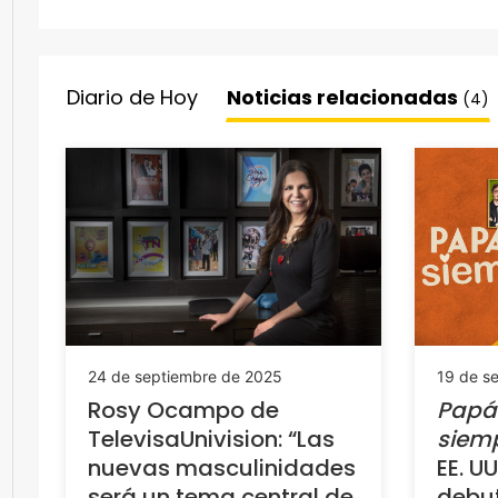
Diario de Hoy
Noticias relacionadas
(4)
19 de s
24 de septiembre de 2025
Papá
Rosy Ocampo de
siem
TelevisaUnivision: “Las
EE. UU
nuevas masculinidades
debut
será un tema central de