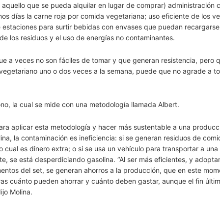
o aquello que se pueda alquilar en lugar de comprar) administración 
nos días la carne roja por comida vegetariana; uso eficiente de los ve
de estaciones para surtir bebidas con envases que puedan recargarse
de los residuos y el uso de energías no contaminantes.
que a veces no son fáciles de tomar y que generan resistencia, pero 
 vegetariano uno o dos veces a la semana, puede que no agrade a t
bono, la cual se mide con una metodología llamada Albert.
a aplicar esta metodología y hacer más sustentable a una producci
na, la contaminación es ineficiencia: si se generan residuos de comi
 cual es dinero extra; o si se usa un vehículo para transportar a una
e, se está desperdiciando gasolina. “Al ser más eficientes, y adopta
lementos del set, se generan ahorros a la producción, que en este mo
as cuánto pueden ahorrar y cuánto deben gastar, aunque el fin últim
jo Molina.