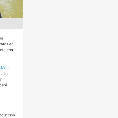
la
ratos en
neta con
l Media
cción
ón
ocerá
roducción