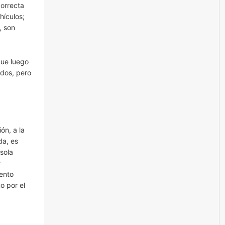
correcta
hículos;
, son
que luego
odos, pero
ón, a la
da, es
 sola
r
mento
o por el