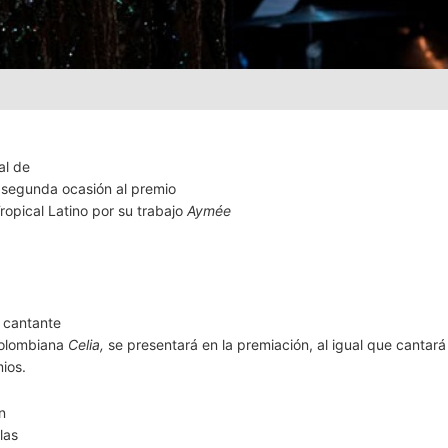
al de
segunda ocasión al premio
opical Latino por su trabajo
Aymée
y cantante
 colombiana
Celia,
se presentará en la premiación, al igual que cantará
ios.
n
las