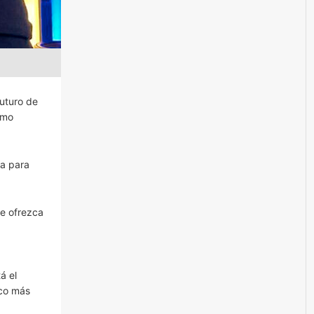
uturo de
omo
ca para
se ofrezca
á el
oco más