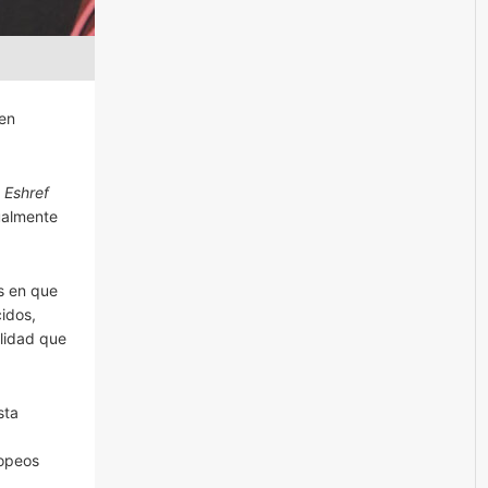
 en
n
Eshref
ualmente
s en que
idos,
lidad que
sta
ropeos