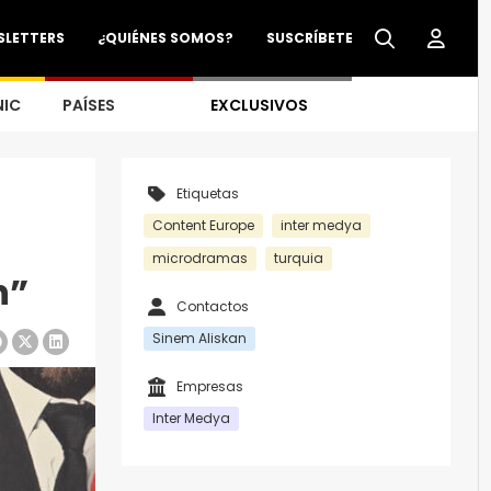
SLETTERS
¿QUIÉNES SOMOS?
SUSCRÍBETE
NIC
PAÍSES
EXCLUSIVOS
Etiquetas
Content Europe
inter medya
microdramas
turquia
n”
Contactos
Sinem Aliskan
Empresas
Inter Medya