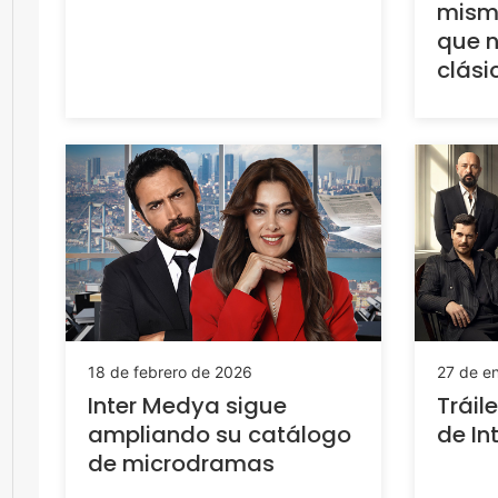
misma
que 
clási
18 de febrero de 2026
27 de e
Inter Medya sigue
Tráil
ampliando su catálogo
de In
de microdramas