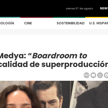
NEW
viernes 07 de agosto
NOLOGÍA
CINE
SOSTENIBILIDAD
U.S. HISPA
Medya: “
Boardroom to
 calidad de superproducció