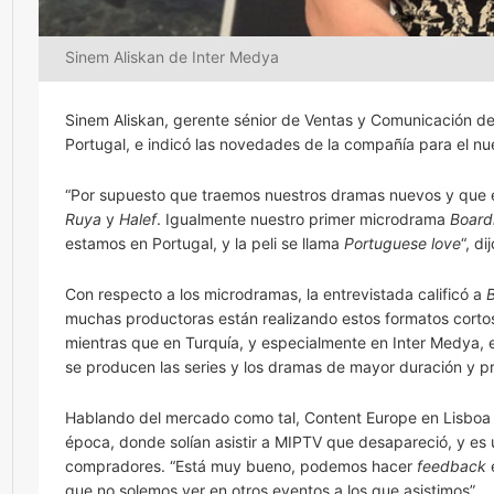
Sinem Aliskan de Inter Medya
Sinem Aliskan, gerente sénior de Ventas y Comunicación de
Portugal, e indicó las novedades de la compañía para el n
“Por supuesto que traemos nuestros dramas nuevos y que e
Ruya
y
Halef
. Igualmente nuestro primer microdrama
Board
estamos en Portugal, y la peli se llama
Portuguese love
“, di
Con respecto a los microdramas, la entrevistada calificó a
muchas productoras están realizando estos formatos cortos
mientras que en Turquía, y especialmente en Inter Medya, 
se producen las series y los dramas de mayor duración y p
Hablando del mercado como tal, Content Europe en Lisboa 
época, donde solían asistir a MIPTV que desapareció, y es 
compradores. “Está muy bueno, podemos hacer
feedback
e
que no solemos ver en otros eventos a los que asistimos”.