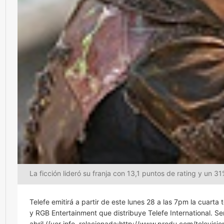
La ficción lideró su franja con 13,1 puntos de rating y un 3
Telefe emitirá a partir de este lunes 28 a las 7pm la cuart
y RGB Entertainment que distribuye Telefe International. S
abril ({ver info. relacionada;http://www.produ.com/televisi