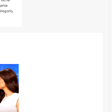
genia
regorio,