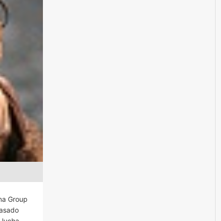
ena Group
pasado
 lucha