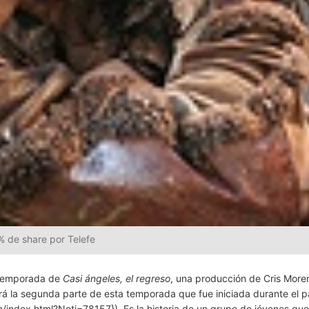
1% de share por Telefe
a temporada de
Casi ángeles, el regreso
, una producción de Cris Mor
erá la segunda parte de esta temporada que fue iniciada durante el 
on/index.html?Noti=78157}). Es la historia de un grupo de jóvenes que