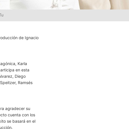
Tu
producción de Ignacio
tagónica, Karla
articipa en esta
Álvarez, Diego
s Speitzer, Ramsés
ara agradecer su
cto cuenta con los
ito se basará en el
ucción.