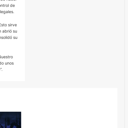
ntrol de
legales.
Esto sirve
n abrió su
nsolidó su
Nuestro
do unos
”.