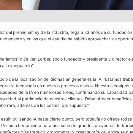
ador del premio Emmy de la industria, llega a 23 años de su fundació
fundamente y en las que el estudio ha sabido aprovechar las oportu
aríamos” dice Ken Lorber, socio fundador y presidente y director ej
a la vanguardia”.
ocio de la localización de idiomas en general es la IA. “Estamos trab
egrar la tecnología en nuestros procesos diarios. Nuestros equipos t
pacidades de la IA en numerosas áreas, confirmando su capacidad p
guridad al patrimonio de nuestros clientes. Debe ofrecer beneficios 
horrará, además de los costes, por supuesto”.
están utilizando IA hasta cierto punto, pero todavía no ofrece todas 
la IA como herramienta para una serie de grandes proyectos de tradu
varía tres días traducir, cronometrar y crear subtítulos, ahora se p