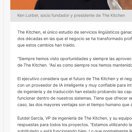
Ken Lorber, socio fundador y presidente de The Kitchen
The Kitchen, el único estudio de servicios lingüísticos gan
dos décadas en las que el negocio se ha transformado pro
que estos cambios han traído.
“Siempre hemos visto oportunidades y siempre las aprovech
de The Kitchen. “Así es como siempre nos hemos mantenido 
El ejecutivo considera que el futuro de The Kitchen y el neg
con un proveedor de IA inteligente y muy confiable para int
de ingeniería y de traducción han estado probando las ca
funcionar dentro de nuestros sistemas. Tiene que ofrecer se
caso, las dos mayores ventajas son el tiempo humano que a
Eutdel García, VP de ingeniería de The Kitchen, y su equipo 
respuestas para todos los proyectos. “Estamos utilizando 
subtitulado y está funcionando bien. Lo que normalmente lle