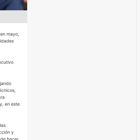
n en mayo,
nidades
ecutivo
ajando
écnicos,
ara
y, en este
las
cción y
uede hacer