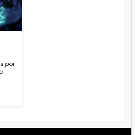
s por
a