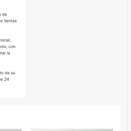
a de
de Ventas
ional,
undo, con
mar la
to de su
ne 24