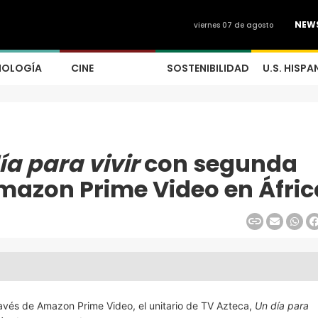
NEW
viernes 07 de agosto
NOLOGÍA
CINE
SOSTENIBILIDAD
U.S. HISPA
ía para vivir
con segunda
mazon Prime Video en Áfric
través de Amazon Prime Video, el unitario de TV Azteca,
Un día para