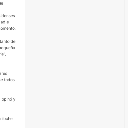
ue
nidenses
dad e
momento.
tanto de
 pequeña
ie”,
ares
he todos
 opinó y
riloche