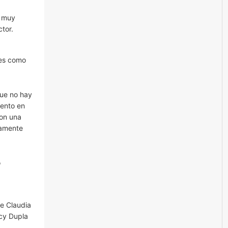
n muy
tor.
ses como
que no hay
mento en
con una
camente
o
de Claudia
ncy Dupla