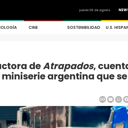
NEW
jueves 06 de agosto
NOLOGÍA
CINE
SOSTENIBILIDAD
U.S. HISPA
uctora de
Atrapados
, cuent
a miniserie argentina que se