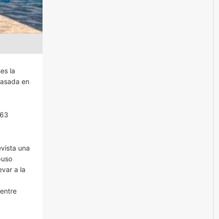
es la
basada en
463
vista una
puso
var a la
 entre