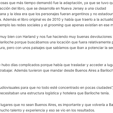
cosas que más tiempo demandó fue la adaptación, ya que se tuvo q
 acción del libro, que se desarrolla en Nueva Jersey a una ciudad
cana y la idea era que los personajes fueran argentinos y no estadou
. Además el libro original es de 2010 y había que traerlo a la actuali
ejemplo las redes sociales y el
grooming
que apenas existían en ese 
 muy bien con Harland y nos fue haciendo muy buenas devoluciones 
Bariloche porque buscábamos una locación que fuera relativamente
a, pero con unos paisajes que sabíamos que iban a potenciar la ser
 hubo días complicados porque había que trasladar y acceder a lug
trabajar. Además tuvieron que mandar desde Buenos Aires a Bariloc
audiovisuales para que no todo esté concentrado en pocas ciudades”,
cesitaban una estructura logística y hotelera que Bariloche tenía.
 lugares que no sean Buenos Aires, es importante y que volvería a Ba
ho talento y experiencia y eso se vio en los resultados.