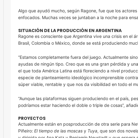
Algo que ayudó mucho, según Ragone, fue que los actores 
enfocados. Muchas veces se juntaban a la noche para ensayar
SITUACIÓN DE LA PRODUCCIÓN EN ARGENTINA
Ragone es consciente que Argentina vive una crisis en el á
Brasil, Colombia o México, donde se está produciendo mu
“Estamos completamente fuera del juego. Actualmente sino
ayudas de ningún tipo. Creo que es una gran pérdida y un
el que toda América Latina está floreciendo a nivel produ
especie de planteamiento ideológico incomprensible contr
súper viable, rentable y que nos da visibilidad en todo el m
“Aunque las plataformas siguen produciendo en el país, pe
podríamos estar haciendo el doble o triple de cosas”, añadi
PROYECTOS
Actualmente están en posproducción de otra serie para Net
Piñeiro:
El tiempo de las moscas
y
Tuya
, que son dos novel
y dirigida por Ana Katz y Benjamín Neustadt y que espera s