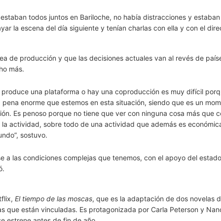
estaban todos juntos en Bariloche, no había distracciones y estaba
 la escena del día siguiente y tenían charlas con ella y con el direc
rea de producción y que las decisiones actuales van al revés de paí
cho más.
 produce una plataforma o hay una coproducción es muy difícil por
a pena enorme que estemos en esta situación, siendo que es un mo
cción. Es penoso porque no tiene que ver con ninguna cosa más que 
a la actividad, sobre todo de una actividad que además es económi
undo”, sostuvo.
se a las condiciones complejas que tenemos, con el apoyo del estad
ó.
flix,
El tiempo de las moscas
, que es la adaptación de dos novelas 
as que están vinculadas. Es protagonizada por Carla Peterson y Na
e estrene antes de fin de año.