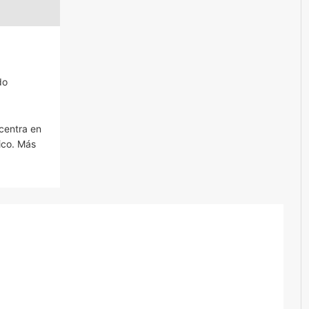
do
 centra en
ico. Más