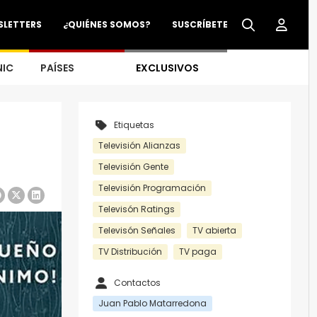
SLETTERS
¿QUIÉNES SOMOS?
SUSCRÍBETE
NIC
PAÍSES
EXCLUSIVOS
Etiquetas
Televisión Alianzas
Televisión Gente
Televisión Programación
Televisón Ratings
Televisón Señales
TV abierta
TV Distribución
TV paga
Contactos
Juan Pablo Matarredona