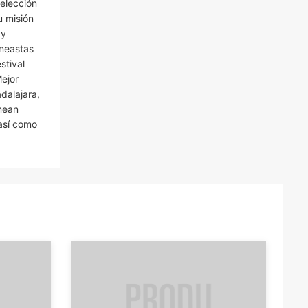
elección
u misión
 y
ineastas
stival
Mejor
adalajara,
anean
así como