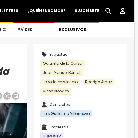
SLETTERS
¿QUIÉNES SOMOS?
SUSCRÍBETE
NIC
PAÍSES
EXCLUSIVOS
Etiquetas
Gabriela de la Garza
da
Juan Manuel Bernal
La vida en silencio
Rodrigo Arnaz
ViendoMovies
Contactos
Luis Guillermo Villanueva
Empresas
SOMOSTV