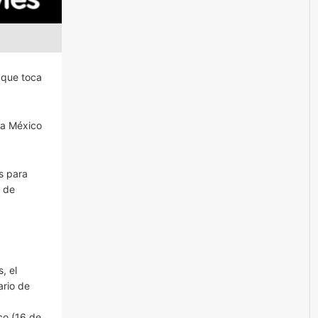
 que toca
ola México
s para
s de
.
, el
ario de
co (16 de