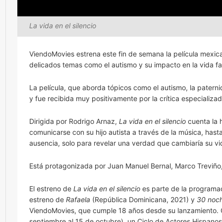
La vida en el silencio
ViendoMovies estrena este fin de semana la película mexi
delicados temas como el autismo y su impacto en la vida fam
La película, que aborda tópicos como el autismo, la paterni
y fue recibida muy positivamente por la crítica especializad
Dirigida por Rodrigo Arnaz,
La vida en el silencio
cuenta la h
comunicarse con su hijo autista a través de la música, has
ausencia, solo para revelar una verdad que cambiaría su vi
Está protagonizada por Juan Manuel Bernal, Marco Treviño, 
El estreno de
La vida en el silencio
es parte de la programa
estreno de
Rafaela
(República Dominicana, 2021) y
30 noch
ViendoMovies, que cumple 18 años desde su lanzamiento. Ot
septiembre al 15 de octubre), un Ciclo de Actores Hispan