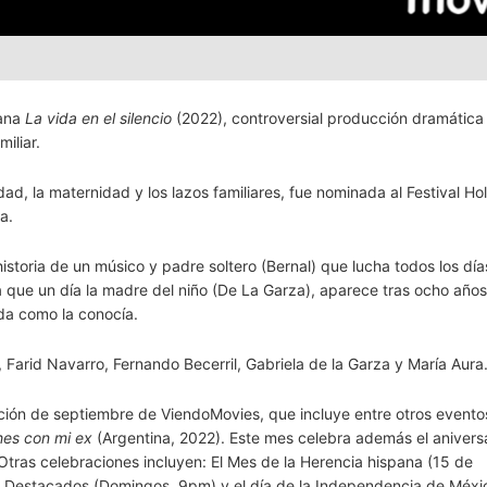
cana
La vida en el silencio
(2022), controversial producción dramática
iliar.
dad, la maternidad y los lazos familiares, fue nominada al Festival H
a.
istoria de un músico y padre soltero (Bernal) que lucha todos los día
ta que un día la madre del niño (De La Garza), aparece tras ocho año
da como la conocía.
Farid Navarro, Fernando Becerril, Gabriela de la Garza y María Aura
ción de septiembre de ViendoMovies, que incluye entre otros eventos
es con mi ex
(Argentina, 2022). Este mes celebra además el anivers
ras celebraciones incluyen: El Mes de la Herencia hispana (15 de
os Destacados (Domingos, 9pm) y el día de la Independencia de Méxi