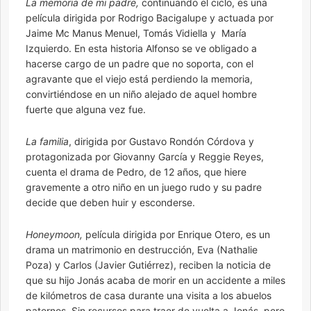
La memoria de mi padre,
continuando el ciclo, es una
película dirigida por Rodrigo Bacigalupe y actuada por
Jaime Mc Manus Menuel, Tomás Vidiella y María
Izquierdo. En esta historia Alfonso se ve obligado a
hacerse cargo de un padre que no soporta, con el
agravante que el viejo está perdiendo la memoria,
convirtiéndose en un niño alejado de aquel hombre
fuerte que alguna vez fue.
La familia
, dirigida por Gustavo Rondón Córdova y
protagonizada por Giovanny García y Reggie Reyes,
cuenta el drama de Pedro, de 12 años, que hiere
gravemente a otro niño en un juego rudo y su padre
decide que deben huir y esconderse.
Honeymoon,
película dirigida por Enrique Otero, es un
drama un matrimonio en destrucción, Eva (Nathalie
Poza) y Carlos (Javier Gutiérrez), reciben la noticia de
que su hijo Jonás acaba de morir en un accidente a miles
de kilómetros de casa durante una visita a los abuelos
paternos. Sin recursos para traer de vuelta a Jonás, pero