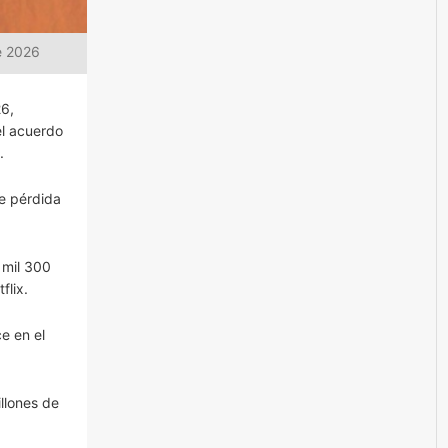
e 2026
26,
el acuerdo
.
e pérdida
 mil 300
flix.
e en el
llones de