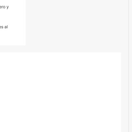
ero y
s al