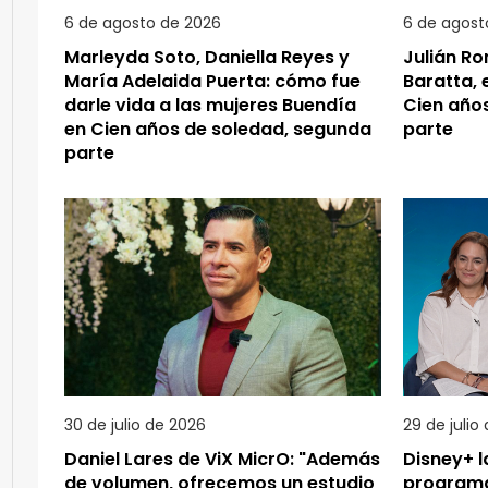
6 de agosto de 2026
6 de agost
Marleyda Soto, Daniella Reyes y
Julián R
María Adelaida Puerta: cómo fue
Baratta, 
darle vida a las mujeres Buendía
Cien año
en Cien años de soledad, segunda
parte
parte
30 de julio de 2026
29 de julio
Daniel Lares de ViX MicrO: "Además
Disney+ l
de volumen, ofrecemos un estudio
programa