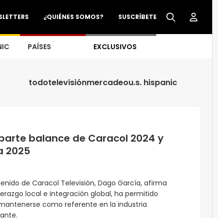
SLETTERS
¿QUIÉNES SOMOS?
SUSCRÍBETE
NIC
PAÍSES
EXCLUSIVOS
todo
televisión
mercadeo
u.s. hispanic
arte balance de Caracol 2024 y
a 2025
tenido de Caracol Televisión, Dago García, afirma
razgo local e integración global, ha permitido
antenerse como referente en la industria
lante.