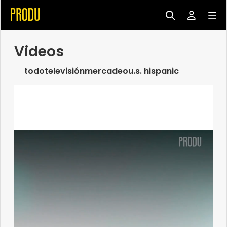
Videos
todo
televisión
mercadeo
u.s. hispanic