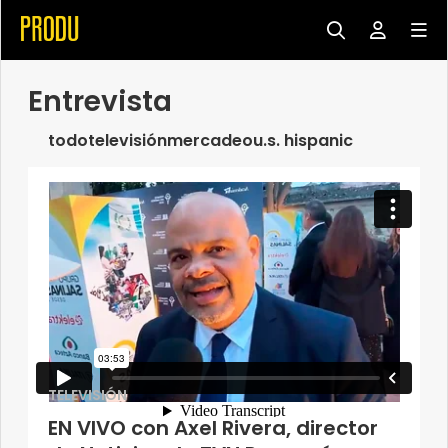
Entrevista
todo
televisión
mercadeo
u.s. hispanic
TELEVISIÓN
EN VIVO con Axel Rivera, director