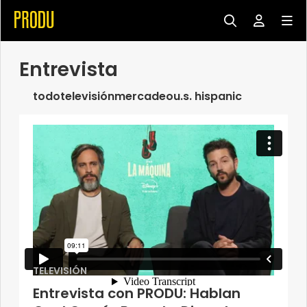
Entrevista
todo
televisión
mercadeo
u.s. hispanic
TELEVISIÓN
Entrevista con PRODU: Hablan