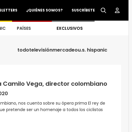
SLETTERS
¿QUIÉNES SOMOS?
SUSCRÍBETE
NIC
PAÍSES
EXCLUSIVOS
todo
televisión
mercadeo
u.s. hispanic
a Camilo Vega, director colombiano
2020
ombiano, nos cuenta sobre su ópera prima El rey de
que pretende ser un homenaje a todos los ciclistas