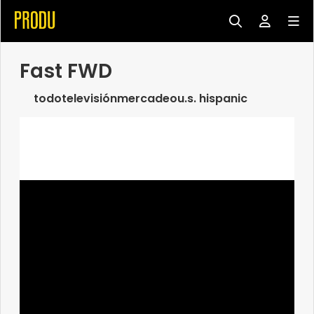
Fast FWD
todo
televisión
mercadeo
u.s. hispanic