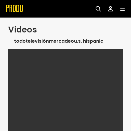
Videos
todo
televisión
mercadeo
u.s. hispanic