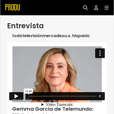
Entrevista
todo
televisión
mercadeo
u.s. hispanic
TELEVISIÓN
Gemma García de Telemundo: