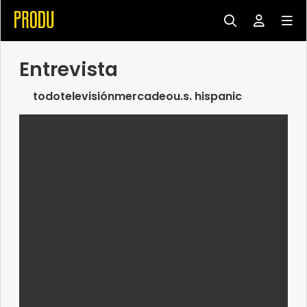
Entrevista
todo
televisión
mercadeo
u.s. hispanic