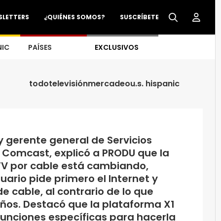
SLETTERS
¿QUIÉNES SOMOS?
SUSCRÍBETE
NIC
PAÍSES
EXCLUSIVOS
todo
televisión
mercadeo
u.s. hispanic
y gerente general de Servicios
e Comcast, explicó a PRODU que la
TV por cable está cambiando,
uario pide primero el Internet y
de cable, al contrario de lo que
ños. Destacó que la plataforma X1
unciones específicas para hacerla