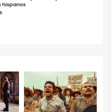
s hispanos
15