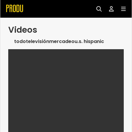
Videos
todo
televisión
mercadeo
u.s. hispanic