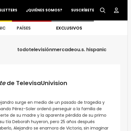
SLETTERS
¿QUIÉNES SOMOS?
SUSCRÍBETE
NIC
PAÍSES
EXCLUSIVOS
todo
televisión
mercadeo
u.s. hispanic
te
de TelevisaUnivision
Alejandro surge en medio de un pasado de tragedia y
ando Pérez-Soler ordenó perseguir a la familia de
erte de su madre y la aparente pérdida de su primo
y su tía Deborah huyeron, pero 25 años después
saberlo, Alejandro se enamora de Victoria, sin imaginar