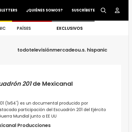
SLETTERS
¿QUIÉNES SOMOS?
SUSCRÍBETE
NIC
PAÍSES
EXCLUSIVOS
todo
televisión
mercadeo
u.s. hispanic
uadrón 201
de Mexicanal
01 (1x64') es un documental producido por
tacada participación del Escuadrón 201 del Ejército
erra Mundial junto a EE UU
icanal Producciones