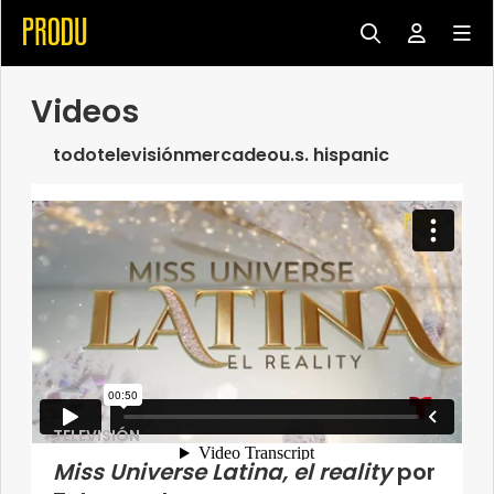
Videos
todo
televisión
mercadeo
u.s. hispanic
TELEVISIÓN
Miss Universe Latina, el reality
por