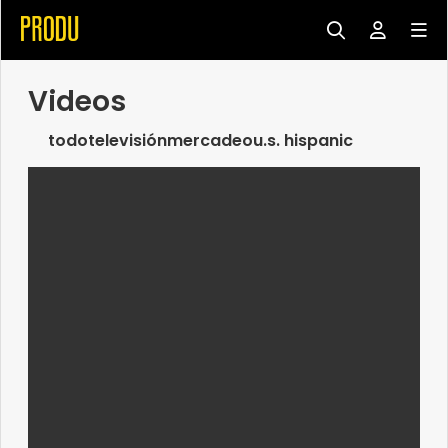
Videos
todo
televisión
mercadeo
u.s. hispanic