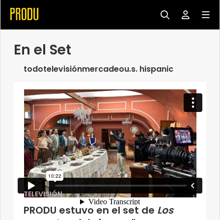
En el Set
todo
televisión
mercadeo
u.s. hispanic
TELEVISIÓN
PRODU estuvo en el set de
Los