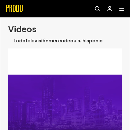
Videos
todo
televisión
mercadeo
u.s. hispanic