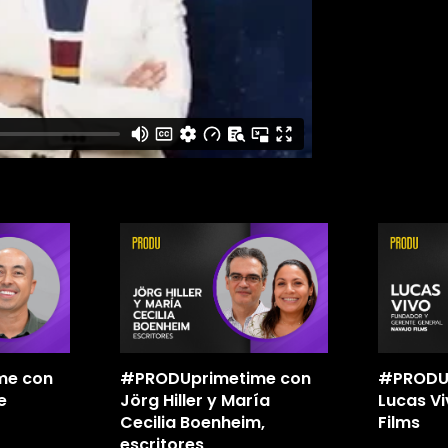
me con
#PRODUprimetime con
#PRODU
e
Jörg Hiller y María
Lucas Vi
Cecilia Boenheim,
Films
escritores