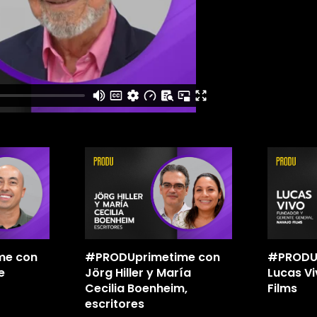
me con
#PRODUprimetime con
#PRODU
e
Jörg Hiller y María
Lucas Vi
Cecilia Boenheim,
Films
escritores