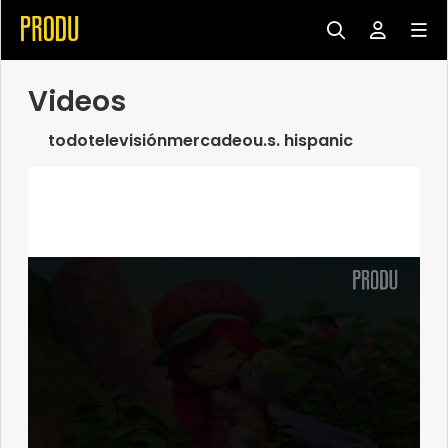
Videos
todo
televisión
mercadeo
u.s. hispanic