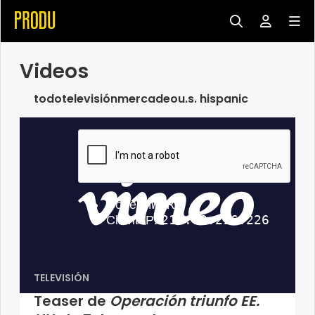
Videos
todo
televisión
mercadeo
u.s. hispanic
TELEVISIÓN
Teaser de
Operación triunfo EE.