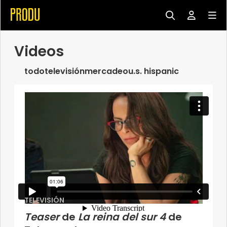
Videos
todo
televisión
mercadeo
u.s. hispanic
TELEVISIÓN
Teaser
de
La reina del sur 4
de