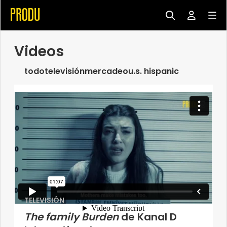
Videos
todo
televisión
mercadeo
u.s. hispanic
TELEVISIÓN
The family Burden
de Kanal D