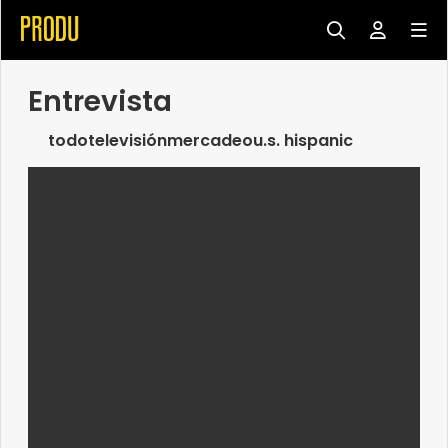
Entrevista
todo
televisión
mercadeo
u.s. hispanic