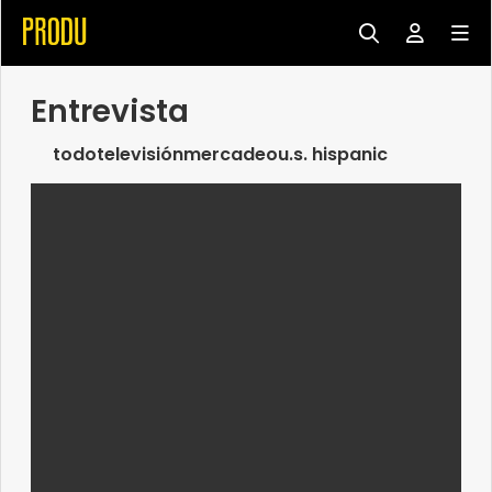
Entrevista
todo
televisión
mercadeo
u.s. hispanic