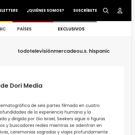
SLETTERS
¿QUIÉNES SOMOS?
SUSCRÍBETE
NIC
PAÍSES
EXCLUSIVOS
todo
televisión
mercadeo
u.s. hispanic
de Dori Media
nematográfica de seis partes filmada en cuatro
profundidades de la experiencia humana y la
 y dirigida por Gio Israel, Seekers sigue a figuras
anos y buscadores reales mientras se adentran en
tivas, ceremonias sagradas y viajes profundamente