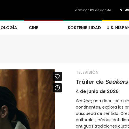
NEW
domingo 09 de agosto
NOLOGÍA
CINE
SOSTENIBILIDAD
U.S. HISPA
TELEVISIÓN
Tráiler de
Seekers
4 de junio de 2026
Seekers
, una docuserie ci
continentes, explora las 
búsqueda de sentido. Creada
culturales, héroes cotidi
antiguas tradiciones cura