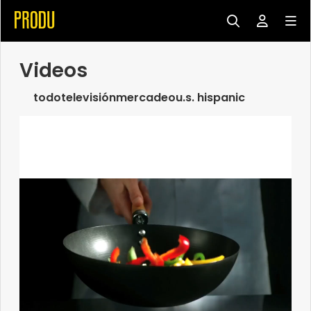
Videos
todo
televisión
mercadeo
u.s. hispanic