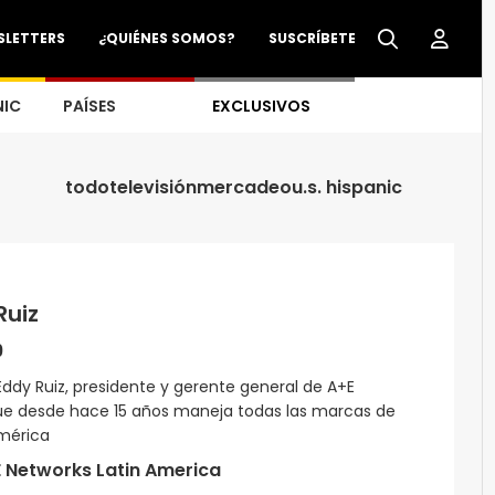
SLETTERS
¿QUIÉNES SOMOS?
SUSCRÍBETE
NIC
PAÍSES
EXCLUSIVOS
todo
televisión
mercadeo
u.s. hispanic
Ruiz
9
Eddy Ruiz, presidente y gerente general de A+E
que desde hace 15 años maneja todas las marcas de
mérica
 Networks Latin America