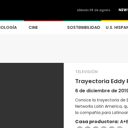
NEW
sábado 08 de agosto
NOLOGÍA
CINE
SOSTENIBILIDAD
U.S. HISPA
TELEVISIÓN
Trayectoria Eddy 
6 de diciembre de 201
Conoce la trayectoria de 
Networks Latin America, 
la compañía para Latinoa
Casa productora:
A+E