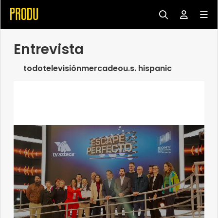
Entrevista
todo
televisión
mercadeo
u.s. hispanic