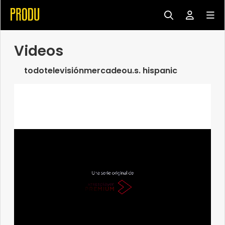
Videos
todo
televisión
mercadeo
u.s. hispanic