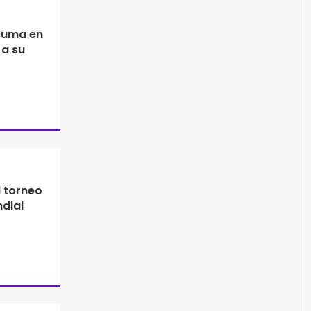
suma en
 a su
l torneo
ndial