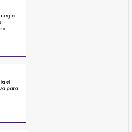
ategia
s
Oro
ia el
iva para