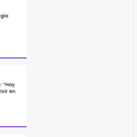
egia
: “Hay
vir en