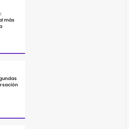
:
al más
a
egundas
ersación