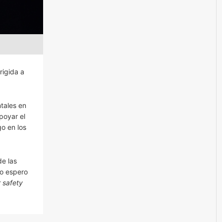
irigida a
ntales en
poyar el
o en los
de las
so espero
r safety