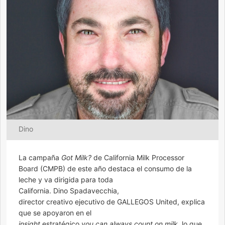
Dino
La campaña
Got Milk?
de California Milk Processor
Board (CMPB) de este año destaca el consumo de la
leche y va dirigida para toda
California. Dino Spadavecchia,
director creativo ejecutivo de GALLEGOS United, explica
que se apoyaron en el
insight
estratégico
you can always count on milk
,
lo que