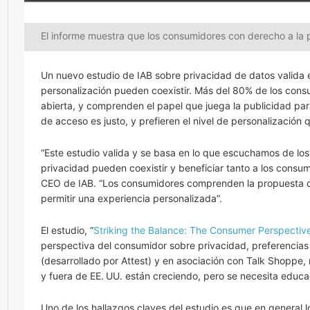
El informe muestra que los consumidores con derecho a la 
Un nuevo estudio de IAB sobre privacidad de datos valida e
personalización pueden coexistir. Más del 80% de los consu
abierta, y comprenden el papel que juega la publicidad pa
de acceso es justo, y prefieren el nivel de personalización
“Este estudio valida y se basa en lo que escuchamos de lo
privacidad pueden coexistir y beneficiar tanto a los consum
CEO de IAB. “Los consumidores comprenden la propuesta de 
permitir una experiencia personalizada”.
El estudio, “
Striking the Balance: The Consumer Perspective
perspectiva del consumidor sobre privacidad, preferencias 
(desarrollado por Attest) y en asociación con Talk Shoppe, 
y fuera de EE. UU. están creciendo, pero se necesita educa
Uno de los hallazgos claves del estudio es que en general