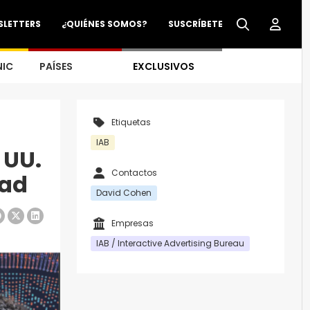
SLETTERS
¿QUIÉNES SOMOS?
SUSCRÍBETE
NIC
PAÍSES
EXCLUSIVOS
Etiquetas
IAB
 UU.
Contactos
dad
David Cohen
Empresas
IAB / Interactive Advertising Bureau