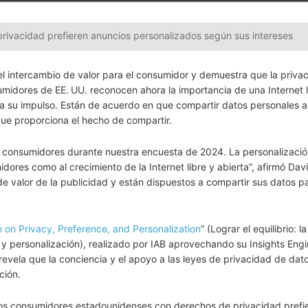
privacidad prefieren anuncios personalizados según sus intereses
l intercambio de valor para el consumidor y demuestra que la privac
midores de EE. UU. reconocen ahora la importancia de una Internet l
ra su impulso. Están de acuerdo en que compartir datos personales 
 que proporciona el hecho de compartir.
s consumidores durante nuestra encuesta de 2024. La personalizació
idores como al crecimiento de la Internet libre y abierta”, afirmó Da
valor de la publicidad y están dispuestos a compartir sus datos p
 on Privacy, Preference, and Personalization
” (Lograr el equilibrio: la
y personalización), realizado por IAB aprovechando su Insights Eng
revela que la conciencia y el apoyo a las leyes de privacidad de dat
ción.
 los consumidores estadounidenses con derechos de privacidad prefi