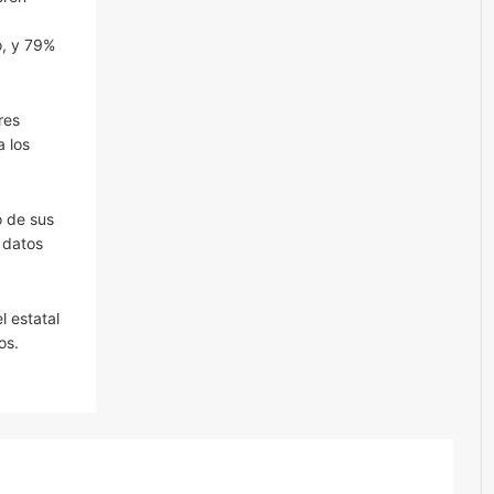
o, y 79%
res
a los
o de sus
 datos
l estatal
os.