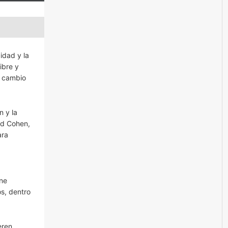
idad y la
ibre y
a cambio
n y la
vid Cohen,
ara
ine
os, dentro
eren